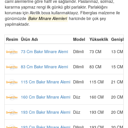
cami alemlerine göre hafif ve sağlamdır. Paslanmaz, solmaz,
kararma yapmaz rengi ilk günkü gibi parlaktır. Parlaklığını
koruması için Akrilik boya kullanmaktayız. Fiberglas malzeme ile
günümüzde
Bakır Minare Alemleri
haricinde bir çok şey
yapılmaktadır.
Resim
Ürün Adı
Model
Yükseklik
Genişlik
73 Cm Bakır Minare Alemi
Dilimli
73 CM
13 CM
83 Cm Bakır Minare Alemi
Dilimli
83 CM
15 CM
115 Cm Bakır Minare Alemi
Dilimli
115 CM
21 CM
160 Cm Bakır Minare Alemi
Düz
160 CM
20 CM
193 Cm Bakır Minare Alemi
Düz
193 CM
20 CM
193 Cm Bakır Minare Alemi
Dilimli
193 CM
20 CM