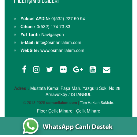
İLETİŞİM BİLGİLERİ
Yüksel AYDIN:
0(532) 227 50 94
Cihan :
0(532) 174 73 83
Yol Tarifi:
Navigasyon
E-Mail:
info@osmanlialem.com
WebSite:
www.osmanlialem.com
Adres :
Mustafa Kemal Paşa Mah. Yazgülü Sok. No:28 -
Arnavutköy / ISTANBUL
© 2013-2025
osmanlialem.com
|
Tüm Hakları Saklıdır.
Fiber Çelik Minare
|
Çelik Minare