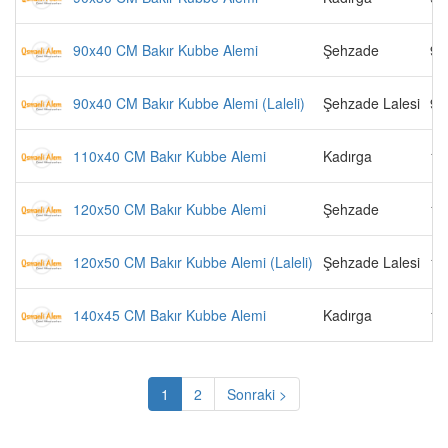
90x40 CM Bakır Kubbe Alemi
Şehzade
90
90x40 CM Bakır Kubbe Alemi (Laleli)
Şehzade Lalesi
90
110x40 CM Bakır Kubbe Alemi
Kadırga
11
120x50 CM Bakır Kubbe Alemi
Şehzade
12
120x50 CM Bakır Kubbe Alemi (Laleli)
Şehzade Lalesi
12
140x45 CM Bakır Kubbe Alemi
Kadırga
14
1
2
Sonraki >