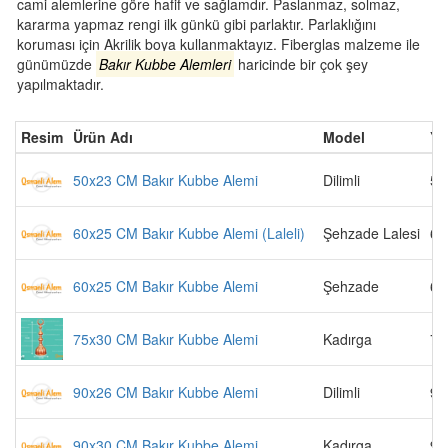
cami alemlerine göre hafif ve sağlamdır. Paslanmaz, solmaz,
kararma yapmaz rengi ilk günkü gibi parlaktır. Parlaklığını
koruması için Akrilik boya kullanmaktayız. Fiberglas malzeme ile
günümüzde
Bakır Kubbe Alemleri
haricinde bir çok şey
yapılmaktadır.
Resim
Ürün Adı
Model
Yü
50x23 CM Bakır Kubbe Alemi
Dilimli
50
60x25 CM Bakır Kubbe Alemi (Laleli)
Şehzade Lalesi
60
60x25 CM Bakır Kubbe Alemi
Şehzade
60
75x30 CM Bakır Kubbe Alemi
Kadırga
75
90x26 CM Bakır Kubbe Alemi
Dilimli
90
90x30 CM Bakır Kubbe Alemi
Kadırga
90