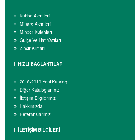
Kubbe Alemleri
Minare Alemleri
Minber Külahları
Gülçe Ve Hat Yazıları
Zincir Kılıfları
HIZLI BAĞLANTILAR
2018-2019 Yeni Katalog
Diğer Kataloglarımız
İletişim Bilgilerimiz
Hakkımızda
Referanslarımız
İLETİŞİM BİLGİLERİ