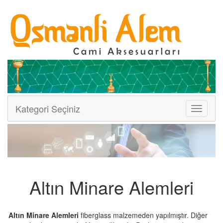
Kategori Seçiniz
Menüler
Altın Minare Alemleri
Altın Minare Alemleri
fiberglass malzemeden yapılmıştır. Diğer