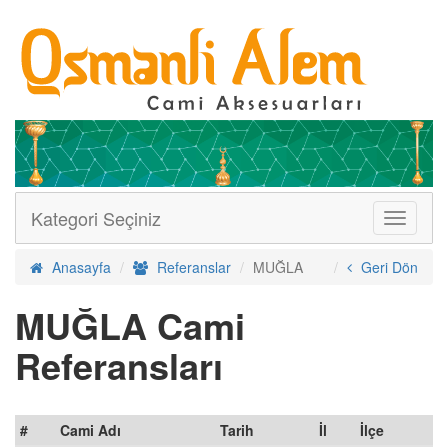
Kategori Seçiniz
Menüler
Anasayfa
Referanslar
MUĞLA
Geri Dön
MUĞLA Cami
Referansları
#
Cami Adı
Tarih
İl
İlçe