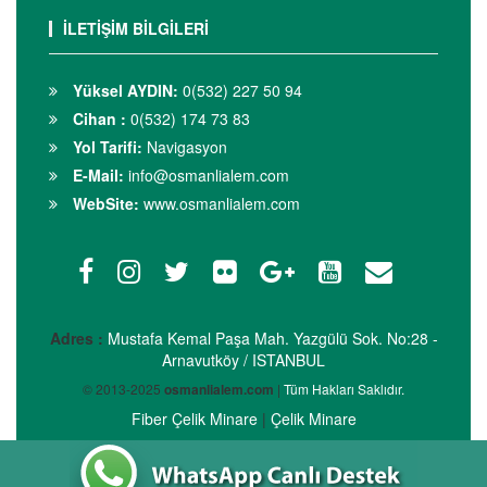
İLETİŞİM BİLGİLERİ
Yüksel AYDIN:
0(532) 227 50 94
Cihan :
0(532) 174 73 83
Yol Tarifi:
Navigasyon
E-Mail:
info@osmanlialem.com
WebSite:
www.osmanlialem.com
Adres :
Mustafa Kemal Paşa Mah. Yazgülü Sok. No:28 -
Arnavutköy / ISTANBUL
© 2013-2025
osmanlialem.com
|
Tüm Hakları Saklıdır.
Fiber Çelik Minare
|
Çelik Minare