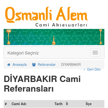
Kategori Seçiniz
Menüler
Anasayfa
Referanslar
DİYARBAKIR
Geri Dön
DİYARBAKIR Cami
Referansları
#
Cami Adı
Tarih
İl
İlçe