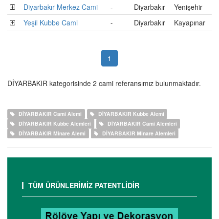
Diyarbakır Merkez Cami
-
Diyarbakır
Yenişehir
Yeşil Kubbe Cami
-
Diyarbakır
Kayapınar
1
DİYARBAKIR kategorisinde 2 cami referansımız bulunmaktadır.
DİYARBAKIR Cami Alemi
DİYARBAKIR Kubbe Alemi
DİYARBAKIR Kubbe Alemleri
DİYARBAKIR Cami Alemleri
DİYARBAKIR Minare Alemi
DİYARBAKIR Minare Alemleri
TÜM ÜRÜNLERİMİZ PATENTLİDİR