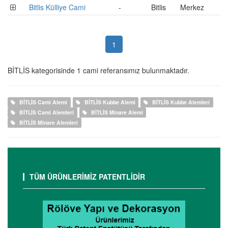
Bitlis Külliye Cami
-
Bitlis
Merkez
1
BİTLİS kategorisinde 1 cami referansımız bulunmaktadır.
BİTLİS Cami Alemi
BİTLİS Kubbe Alemi
BİTLİS Kubbe Alemleri
BİTLİS Cami Alemleri
BİTLİS Minare Alemi
BİTLİS Minare Alemleri
TÜM ÜRÜNLERİMİZ PATENTLİDİR