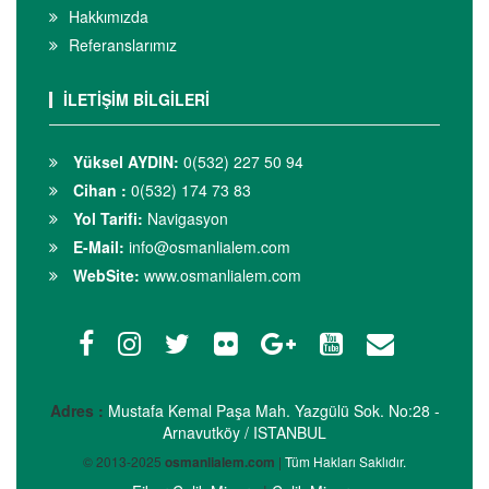
Hakkımızda
Referanslarımız
İLETİŞİM BİLGİLERİ
Yüksel AYDIN:
0(532) 227 50 94
Cihan :
0(532) 174 73 83
Yol Tarifi:
Navigasyon
E-Mail:
info@osmanlialem.com
WebSite:
www.osmanlialem.com
Adres :
Mustafa Kemal Paşa Mah. Yazgülü Sok. No:28 -
Arnavutköy / ISTANBUL
© 2013-2025
osmanlialem.com
|
Tüm Hakları Saklıdır.