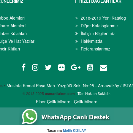
ÜNLERİMİZ
HIZLI BAĞLANTILAR
ubbe Alemleri
2018-2019 Yeni Katalog
inare Alemleri
Diğer Kataloglarımız
nber Külahları
İletişim Bilgilerimiz
lçe Ve Hat Yazıları
Hakkımızda
ncir Kılıfları
Referanslarımız
s :
Mustafa Kemal Paşa Mah. Yazgülü Sok. No:28 - Arnavutköy / IST
© 2013-2025
osmanlialem.com
|
Tüm Hakları Saklıdır.
Fiber Çelik Minare
|
Çelik Minare
Tasarım:
Melih KIZILAY