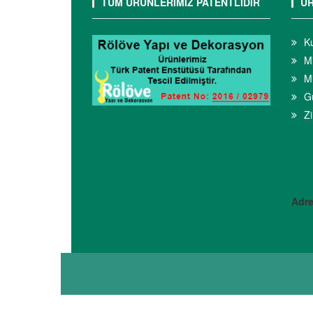
TÜM ÜRÜNLERİMİZ PATENTLİDİR
ÜR
K
M
Mi
Gü
Zi
Adre