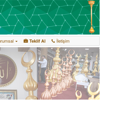
urumsal
Teklif Al
İletişim