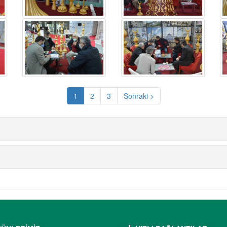
1
2
3
Sonraki >