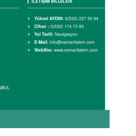
İLETİŞİM BİLGİLERİ
Yüksel AYDIN:
0(532) 227 50 94
Cihan :
0(532) 174 73 83
Yol Tarifi:
Navigasyon
E-Mail:
info@osmanlialem.com
WebSite:
www.osmanlialem.com
ANBUL